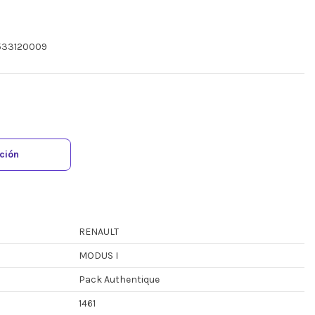
0533120009
ación
RENAULT
MODUS I
Pack Authentique
1461