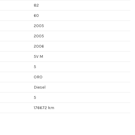
82
60
2005
2005
2006
5V M
5
ORO
Diesel
5
176672 km