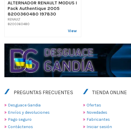
ALTERNADOR RENAULT MODUS I
Pack Authentique 2005
8200360480 197830
RENAULT
8200360480
View
PREGUNTAS FRECUENTES
TIENDA ONLINE
Desguace Gandia
Ofertas
Envíos y devoluciones
Novedades
Pago seguro
Fabricantes
Contáctenos
Iniciar sesión