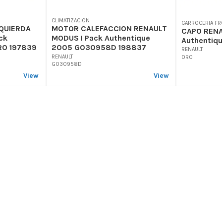
CLIMATIZACION
CARROCERIA FR
QUIERDA
MOTOR CALEFACCION RENAULT
CAPO RENA
ck
MODUS I Pack Authentique
Authentiq
RO 197839
2005 G030958D 198837
RENAULT
RENAULT
ORO
G030958D
View
View