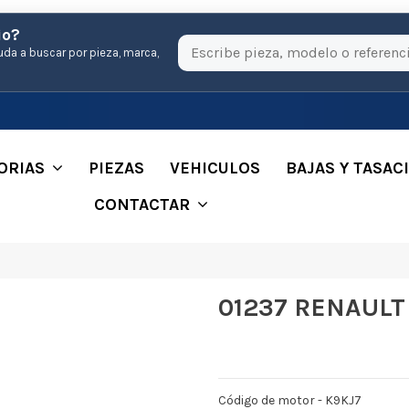
io?
uda a buscar por pieza, marca,
ORIAS
PIEZAS
VEHICULOS
BAJAS Y TASAC
CONTACTAR
01237 RENAULT
Código de motor - K9KJ7