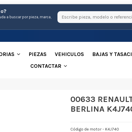
io?
uda a buscar por pieza, marca,
ORIAS
PIEZAS
VEHICULOS
BAJAS Y TASAC
CONTACTAR
00633 RENAULT
BERLINA K4J74
Código de motor - K4J740