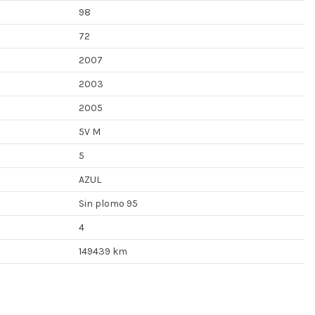
98
72
2007
2003
2005
5V M
5
AZUL
Sin plomo 95
4
149439 km