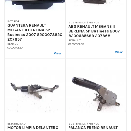
INTERIOR
SUSPENSION / FRENOS
GUANTERA RENAULT
ABS RENAULT MEGANE II
MEGANE II BERLINA 5P
BERLINA 5P Business 2007
Business 2007 8200078820
8200685699 207868
207857
RENAULT
RENAULT
8200685699
8200078820
View
View
ELECTRICIDAD
SUSPENSION / FRENOS
MOTOR LIMPIA DELANTERO
PALANCA FRENO RENAULT