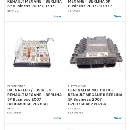
RENAULT MEGANE II BERLINA
MEGANE II BERLINA 5P
5P Business 2007 207871
Business 2007 207872
RENAULT
RENAULT
View
View
ELECTRICIDAD
ELECTRICIDAD
CAJA RELES / FUSIBLES
CENTRALITA MOTOR UCE
RENAULT MEGANE II BERLINA
RENAULT MEGANE II BERLINA
5P Business 2007
5P Business 2007
8200481866 207860
8200766462 207861
RENAULT
RENAULT
8200481866
8200766462
View
View