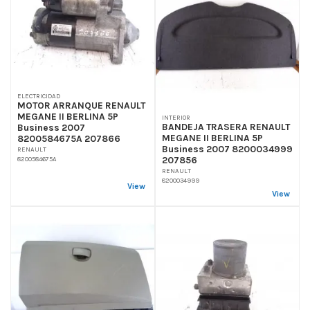
ELECTRICIDAD
MOTOR ARRANQUE RENAULT
MEGANE II BERLINA 5P
INTERIOR
BANDEJA TRASERA RENAULT
Business 2007
MEGANE II BERLINA 5P
8200584675A 207866
Business 2007 8200034999
RENAULT
207856
8200584675A
RENAULT
8200034999
View
View