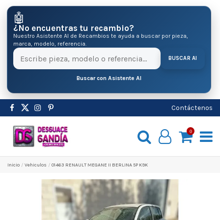
🤖
¿No encuentras tu recambio?
Nuestro Asistente AI de Recambios te ayuda a buscar por pieza,
marca, modelo, referencia.
BUSCAR AI
Buscar con Asistente AI
Contáctenos
0
Inicio
Vehiculos
01463 RENAULT MEGANE II BERLINA 5P K9K