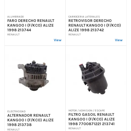
ALUMBRADO
CARROCERIA LATERALES
FARO DERECHO RENAULT
RETROVISOR DERECHO
KANGOO I (F/KC0) ALIZE
RENAULT KANGOO I (F/KC0)
1998 213744
ALIZE 1998 213742
RENAULT
RENAULT
View
View
MOTOR / ADMISION / ESCAPE
ELECTRICIDAD
FILTRO GASOIL RENAULT
ALTERNADOR RENAULT
KANGOO I (F/KC0) ALIZE
KANGOO I (F/KC0) ALIZE
1998 7700871221 213741
1998 213738
RENAULT
RENAULT