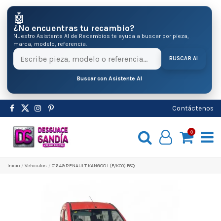
🤖
¿No encuentras tu recambio?
Nuestro Asistente AI de Recambios te ayuda a buscar por pieza,
marca, modelo, referencia.
BUSCAR AI
Buscar con Asistente AI
Contáctenos
0
Inicio
Vehiculos
01649 RENAULT KANGOO I (F/KC0) F8Q