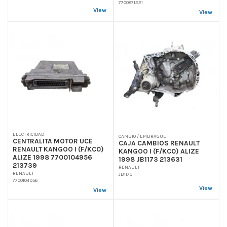
7700871221
View
View
ELECTRICIDAD
CAMBIO / EMBRAGUE
CENTRALITA MOTOR UCE
CAJA CAMBIOS RENAULT
RENAULT KANGOO I (F/KC0)
KANGOO I (F/KC0) ALIZE
ALIZE 1998 7700104956
1998 JB1173 213631
213739
RENAULT
RENAULT
JB1173
7700104956
View
View