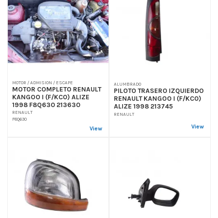
MOTOR / ADMISION / ESCAPE
ALUMBRADO
MOTOR COMPLETO RENAULT
PILOTO TRASERO IZQUIERDO
KANGOO I (F/KC0) ALIZE
RENAULT KANGOO I (F/KC0)
1998 F8Q630 213630
ALIZE 1998 213745
RENAULT
RENAULT
F8Q630
View
View