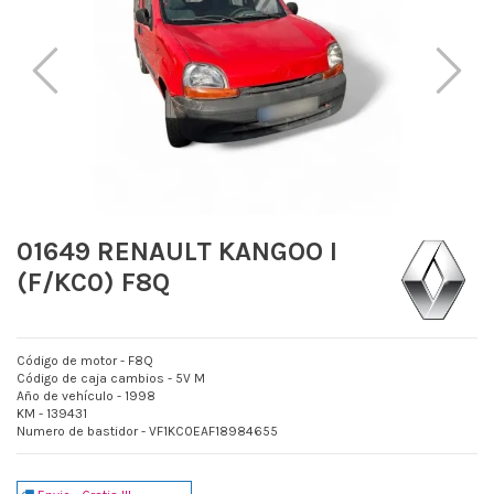
01649 RENAULT KANGOO I
(F/KC0) F8Q
Código de motor - F8Q
Código de caja cambios - 5V M
Año de vehículo - 1998
KM - 139431
Numero de bastidor - VF1KC0EAF18984655