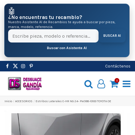
🤖
¿No encuentras tu recambio?
Nuestro Asistente AI de Recambios te ayuda a buscar por pieza,
marca, modelo, referencia.
BUSCAR AI
Buscar con Asistente AI
Contáctenos
0
Inicio
ACCESORIOS
Estribos Laterales C-HR NG 24- PW388-10100 TOYOTA OE