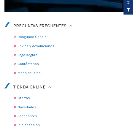
F
I
L
T
R
PREGUNTAS FRECUENTES
Desguace Gandia
Envíos y devoluciones
Pago seguro
Contáctenos
Mapa del sitio
TIENDA ONLINE
Ofertas
Novedades
Fabricantes
Iniciar sesión