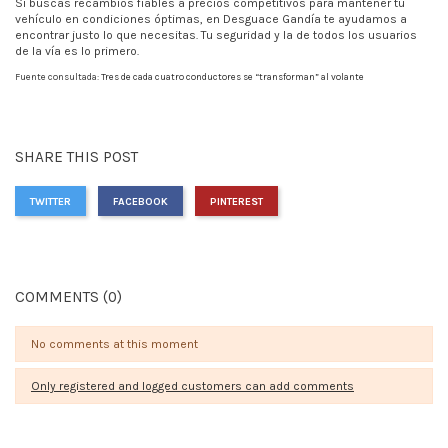
Si buscas recambios fiables a precios competitivos para mantener tu
vehículo en condiciones óptimas, en Desguace Gandía te ayudamos a
encontrar justo lo que necesitas. Tu seguridad y la de todos los usuarios
de la vía es lo primero.
Fuente consultada:
Tres de cada cuatro conductores se “transforman” al volante
SHARE THIS POST
TWITTER
FACEBOOK
PINTEREST
COMMENTS (0)
No comments at this moment
Only registered and logged customers can add comments