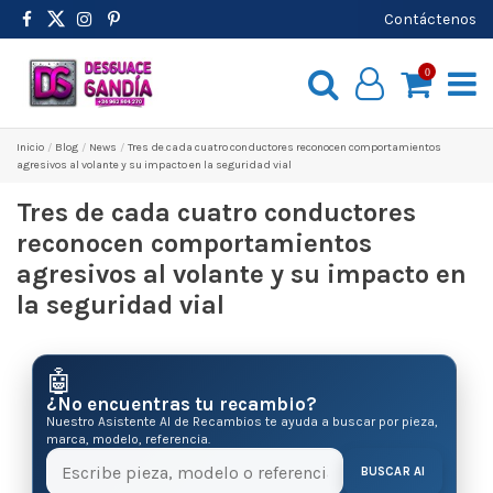
Contáctenos
0
Inicio
Blog
News
Tres de cada cuatro conductores reconocen comportamientos
agresivos al volante y su impacto en la seguridad vial
Tres de cada cuatro conductores
reconocen comportamientos
agresivos al volante y su impacto en
la seguridad vial
🤖
¿No encuentras tu recambio?
Nuestro Asistente AI de Recambios te ayuda a buscar por pieza,
marca, modelo, referencia.
BUSCAR AI