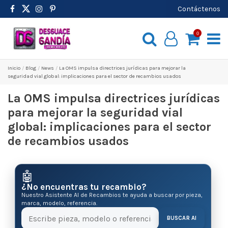
Contáctenos
0
Inicio
Blog
News
La OMS impulsa directrices jurídicas para mejorar la
seguridad vial global: implicaciones para el sector de recambios usados
La OMS impulsa directrices jurídicas
para mejorar la seguridad vial
global: implicaciones para el sector
de recambios usados
🤖
¿No encuentras tu recambio?
Nuestro Asistente AI de Recambios te ayuda a buscar por pieza,
marca, modelo, referencia.
BUSCAR AI