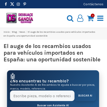
Contáctenos
0
Inicio
Blog
News
El auge de los recambios usados para vehículos importados
en España: una oportunidad sostenible
El auge de los recambios usados
para vehículos importados en
España: una oportunidad sostenible
🤖
¿No encuentras tu recambio?
Nuestro Asistente AI de Recambios te ayuda a buscar por pieza,
marca, modelo, referencia.
BUSCAR AI
Buscar con Asistente AI