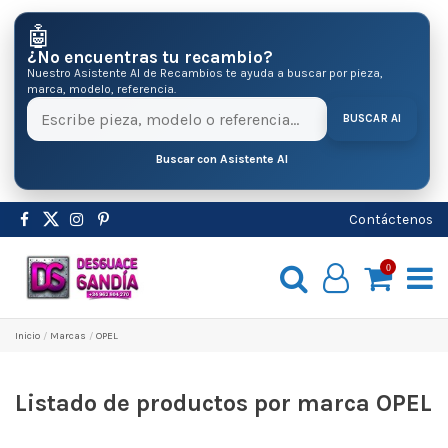
🤖
¿No encuentras tu recambio?
Nuestro Asistente AI de Recambios te ayuda a buscar por pieza,
marca, modelo, referencia.
BUSCAR AI
Buscar con Asistente AI
Contáctenos
0
Inicio
Marcas
OPEL
Listado de productos por marca OPEL