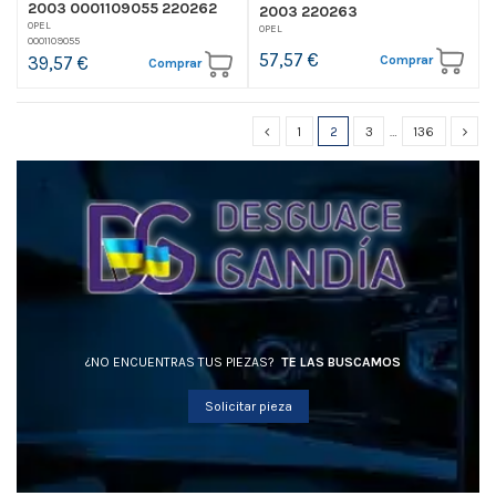
2003 0001109055 220262
2003 220263
OPEL
OPEL
0001109055
57,57 €
Comprar
39,57 €
Comprar
1
2
3
…
136
¿NO ENCUENTRAS TUS PIEZAS?
TE LAS BUSCAMOS
Solicitar pieza