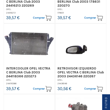
C BERLINA Club 2003
BERLINA Club 2003 178631
24416213 220269
220270
OPEL
OPEL
24416213
178631
39,57 €
39,57 €
Comprar
Comprar
INTERCOOLER OPEL VECTRA
RETROVISOR IZQUIERDO
C BERLINA Club 2003
OPEL VECTRA C BERLINA Club
244118366 220273
2003 24436146 220267
OPEL
OPEL
244118366
24436146
39,57 €
30,56 €
Comprar
Comprar
O
F
I
L
T
R