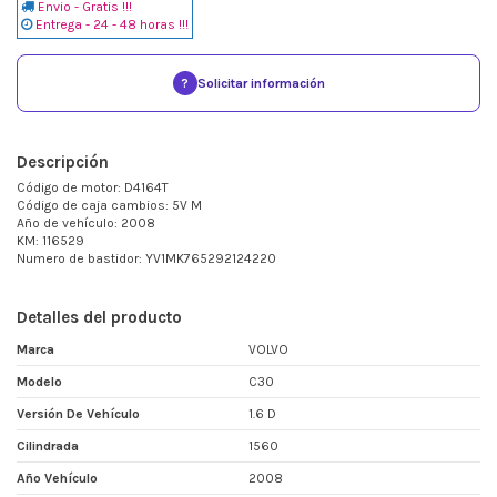
Envio - Gratis !!!
Entrega - 24 - 48 horas !!!
?
Solicitar información
Descripción
Código de motor: D4164T
Código de caja cambios: 5V M
Año de vehículo: 2008
KM: 116529
Numero de bastidor: YV1MK765292124220
Detalles del producto
Marca
VOLVO
Modelo
C30
Versión De Vehículo
1.6 D
Cilindrada
1560
Año Vehículo
2008