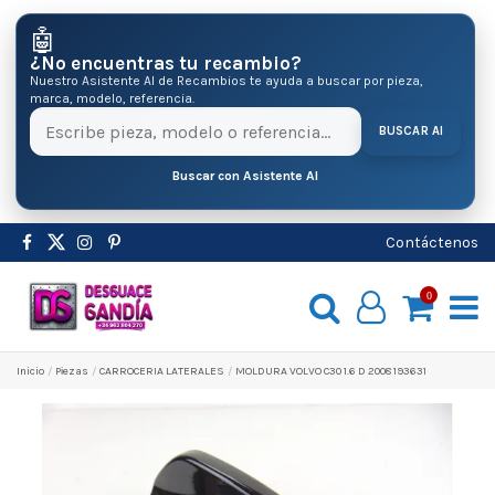
🤖
¿No encuentras tu recambio?
Nuestro Asistente AI de Recambios te ayuda a buscar por pieza,
marca, modelo, referencia.
BUSCAR AI
Buscar con Asistente AI
Contáctenos
0
Inicio
Pіezas
CARROCERIA LATERALES
MOLDURA VOLVO C30 1.6 D 2008 193631