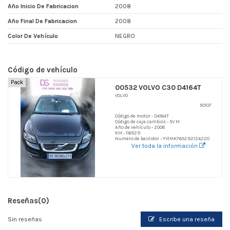
Año Inicio De Fabricacion
2008
Año Final De Fabricacion
2008
Color De Vehículo
NEGRO
Código de vehículo
Pack
00532 VOLVO C30 D4164T
VOLVO
50107
Código de motor - D4164T
Código de caja cambios - 5V M
Año de vehículo - 2008
KM - 116529
Numero de bastidor - YV1MK765292124220
Ver toda la información
Reseñas
(0)
Sin reseñas
Escribe una reseña