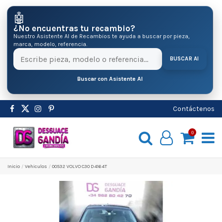
🤖
¿No encuentras tu recambio?
Nuestro Asistente AI de Recambios te ayuda a buscar por pieza,
marca, modelo, referencia.
BUSCAR AI
Buscar con Asistente AI
Contáctenos
0
Inicio
Vehiculos
00532 VOLVO C30 D4164T