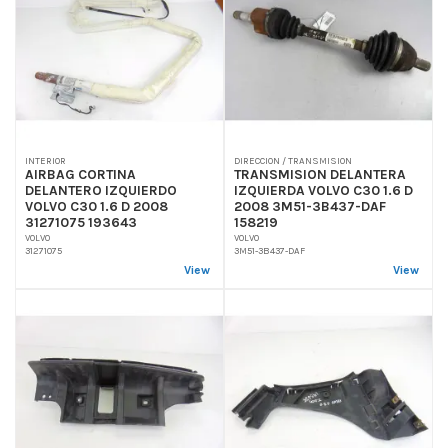
INTERIOR
DIRECCION / TRANSMISION
AIRBAG CORTINA
TRANSMISION DELANTERA
DELANTERO IZQUIERDO
IZQUIERDA VOLVO C30 1.6 D
VOLVO C30 1.6 D 2008
2008 3M51-3B437-DAF
31271075 193643
158219
VOLVO
VOLVO
31271075
3M51-3B437-DAF
View
View