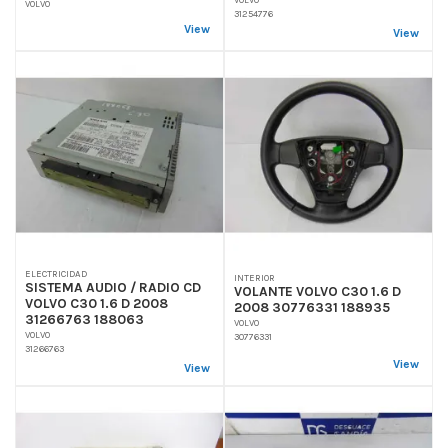
VOLVO
31254776
View
View
ELECTRICIDAD
INTERIOR
SISTEMA AUDIO / RADIO CD
VOLANTE VOLVO C30 1.6 D
VOLVO C30 1.6 D 2008
2008 30776331 188935
31266763 188063
VOLVO
VOLVO
30776331
31266763
View
View