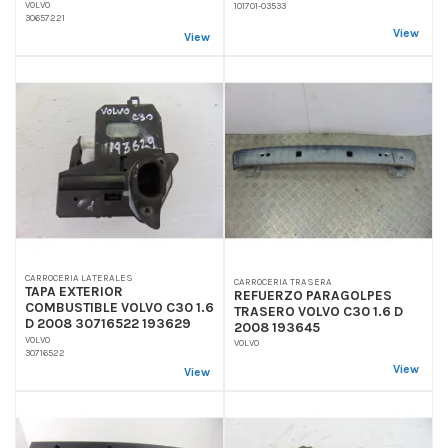
VOLVO
101701-03533
30657221
View
View
CARROCERIA LATERALES
CARROCERIA TRASERA
TAPA EXTERIOR
REFUERZO PARAGOLPES
COMBUSTIBLE VOLVO C30 1.6
TRASERO VOLVO C30 1.6 D
D 2008 30716522 193629
2008 193645
VOLVO
VOLVO
30716522
View
View