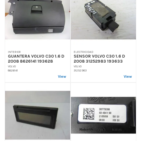
INTERIOR
ELECTRICIDAD
GUANTERA VOLVO C30 1.6 D
SENSOR VOLVO C30 1.6 D
2008 8626141 193628
2008 31252983 193633
VOLVO
VOLVO
8626141
31252983
View
View