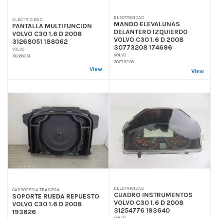
ELECTRICIDAD
ELECTRICIDAD
MANDO ELEVALUNAS
PANTALLA MULTIFUNCION
DELANTERO IZQUIERDO
VOLVO C30 1.6 D 2008
VOLVO C30 1.6 D 2008
31268051 188062
30773208 174696
VOLVO
VOLVO
31268051
30773208
View
View
ELECTRICIDAD
CARROCERIA TRASERA
CUADRO INSTRUMENTOS
SOPORTE RUEDA REPUESTO
VOLVO C30 1.6 D 2008
VOLVO C30 1.6 D 2008
31254776 193640
193626
VOLVO