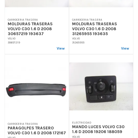
CARROCERIA TRASERA
CARROCERIA TRASERA
MOLDURAS TRASERAS
MOLDURAS TRASERAS
VOLVO C30 1.6 D 2008
VOLVO C30 1.6 D 2008
30657219 193637
31265955 193635
VOLVO
VOLVO
30657219
31265955
View
View
ELECTRICIDAD
CARROCERIA TRASERA
MANDO LUCES VOLVO C30
PARAGOLPES TRASERO
1.6 D 2008 19206 188059
VOLVO C30 1.6 D 2008 172167
VOLVO
VOLVO