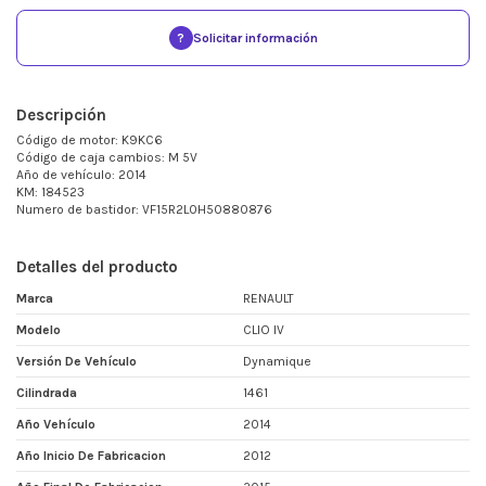
?
Solicitar información
Descripción
Código de motor: K9KC6
Código de caja cambios: M 5V
Año de vehículo: 2014
KM: 184523
Numero de bastidor: VF15R2L0H50880876
Detalles del producto
Marca
RENAULT
Modelo
CLIO IV
Versión De Vehículo
Dynamique
Cilindrada
1461
Año Vehículo
2014
Año Inicio De Fabricacion
2012