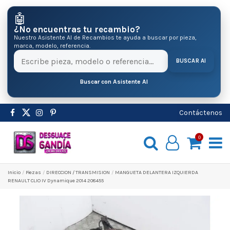
🤖
¿No encuentras tu recambio?
Nuestro Asistente AI de Recambios te ayuda a buscar por pieza,
marca, modelo, referencia.
BUSCAR AI
Buscar con Asistente AI
Contáctenos
0
Inicio
Pіezas
DIRECCION / TRANSMISION
MANGUETA DELANTERA IZQUIERDA
RENAULT CLIO IV Dynamique 2014 208455