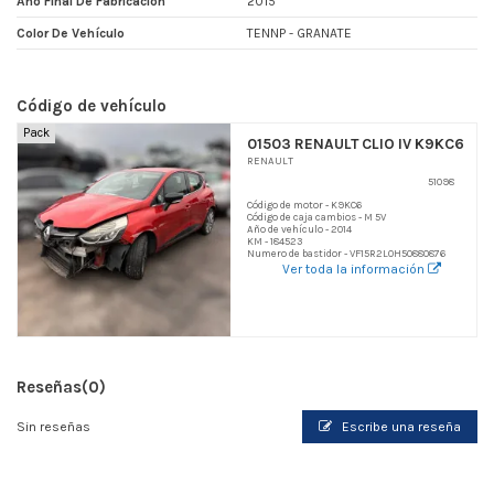
Año Final De Fabricacion
2015
Color De Vehículo
TENNP - GRANATE
Código de vehículo
Pack
01503 RENAULT CLIO IV K9KC6
RENAULT
51098
Código de motor - K9KC6
Código de caja cambios - M 5V
Año de vehículo - 2014
KM - 184523
Numero de bastidor - VF15R2L0H50880876
Ver toda la información
Reseñas
(0)
Sin reseñas
Escribe una reseña