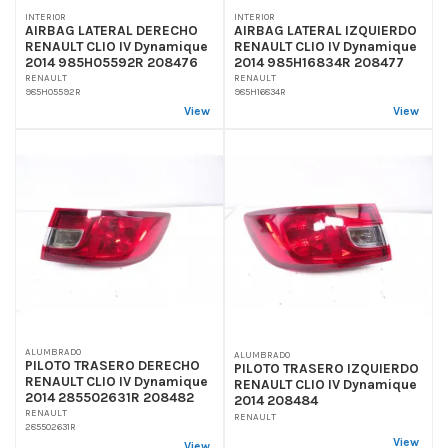
INTERIOR
INTERIOR
AIRBAG LATERAL DERECHO
AIRBAG LATERAL IZQUIERDO
RENAULT CLIO IV Dynamique
RENAULT CLIO IV Dynamique
2014 985H05592R 208476
2014 985H16834R 208477
RENAULT
RENAULT
985H05592R
985H16834R
View
View
ALUMBRADO
ALUMBRADO
PILOTO TRASERO DERECHO
PILOTO TRASERO IZQUIERDO
RENAULT CLIO IV Dynamique
RENAULT CLIO IV Dynamique
2014 285502631R 208482
2014 208484
RENAULT
RENAULT
285502631R
View
View