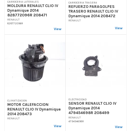
CARROCERIA LATERALES
CARROCERIA TRASERA
MOLDURA RENAULT CLIO IV
REFUERZO PARAGOLPES
Dynamique 2014
TRASERO RENAULT CLIO IV
828772096R 208471
Dynamique 2014 208472
RENAULT
RENAULT
828772096R
View
View
ELECTRICIDAD
CLIMATIZACION
SENSOR RENAULT CLIO IV
MOTOR CALEFACCION
Dynamique 2014
RENAULT CLIO IV Dynamique
479454698R 208499
2014 208473
RENAULT
RENAULT
479454698R
View
View