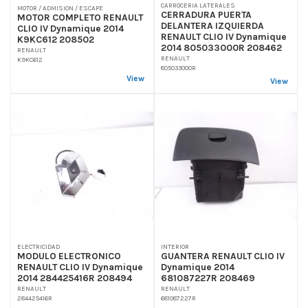
CARROCERIA LATERALES
MOTOR / ADMISION / ESCAPE
CERRADURA PUERTA
MOTOR COMPLETO RENAULT
DELANTERA IZQUIERDA
CLIO IV Dynamique 2014
RENAULT CLIO IV Dynamique
K9KC612 208502
2014 805033000R 208462
RENAULT
RENAULT
K9KC612
805033000R
View
View
ELECTRICIDAD
INTERIOR
MODULO ELECTRONICO
GUANTERA RENAULT CLIO IV
RENAULT CLIO IV Dynamique
Dynamique 2014
2014 284425416R 208494
681087227R 208469
RENAULT
RENAULT
284425416R
681087227R