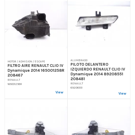
ALUMBRADO
MOTOR / ADMISION / ESCAPE
PILOTO DELANTERO
FILTRO AIRE RENAULT CLIO IV
IZQUIERDO RENAULT CLIO IV
Dynamique 2014 165001258R
Dynamique 2014 89208551
208467
208481
RENAULT
RENAULT
165001258R
89208551
View
View