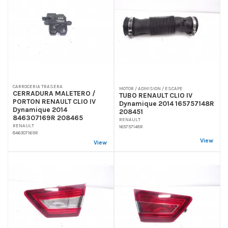
CARROCERIA TRASERA
MOTOR / ADMISION / ESCAPE
CERRADURA MALETERO /
TUBO RENAULT CLIO IV
PORTON RENAULT CLIO IV
Dynamique 2014 165757148R
Dynamique 2014
208451
846307169R 208465
RENAULT
RENAULT
165757148R
846307169R
View
View