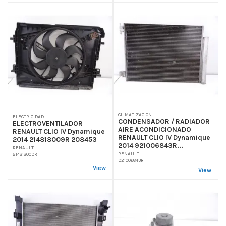
CLIMATIZACION
ELECTRICIDAD
CONDENSADOR / RADIADOR
ELECTROVENTILADOR
AIRE ACONDICIONADO
RENAULT CLIO IV Dynamique
RENAULT CLIO IV Dynamique
2014 214818009R 208453
2014 921006843R...
RENAULT
RENAULT
214818009R
921006843R
View
View