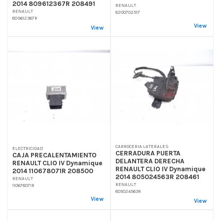
2014 809612367R 208491
RENAULT
RENAULT
8200702517
809612367R
View
View
CARROCERIA LATERALES
ELECTRICIDAD
CERRADURA PUERTA
CAJA PRECALENTAMIENTO
DELANTERA DERECHA
RENAULT CLIO IV Dynamique
RENAULT CLIO IV Dynamique
2014 110678071R 208500
2014 805024563R 208461
RENAULT
RENAULT
110678071R
805024563R
View
View