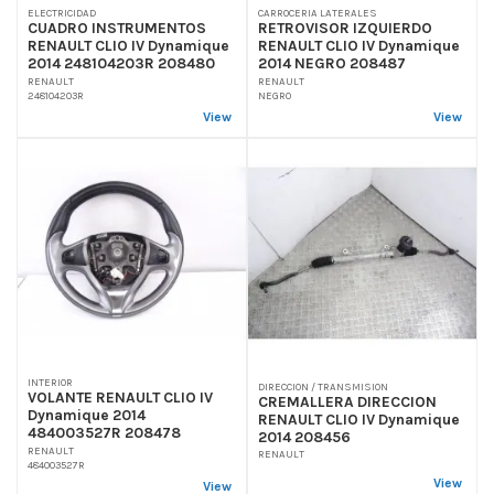
ELECTRICIDAD
CARROCERIA LATERALES
CUADRO INSTRUMENTOS
RETROVISOR IZQUIERDO
RENAULT CLIO IV Dynamique
RENAULT CLIO IV Dynamique
2014 248104203R 208480
2014 NEGRO 208487
RENAULT
RENAULT
248104203R
NEGRO
View
View
INTERIOR
DIRECCION / TRANSMISION
VOLANTE RENAULT CLIO IV
CREMALLERA DIRECCION
Dynamique 2014
RENAULT CLIO IV Dynamique
484003527R 208478
2014 208456
RENAULT
RENAULT
484003527R
View
View