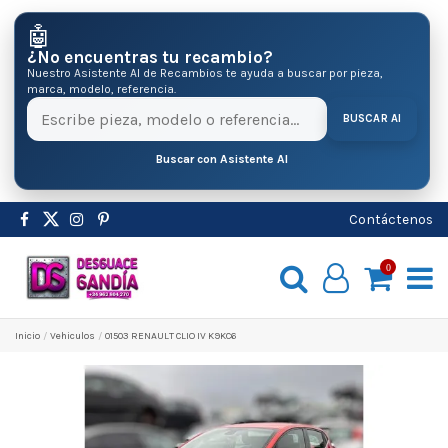
🤖
¿No encuentras tu recambio?
Nuestro Asistente AI de Recambios te ayuda a buscar por pieza,
marca, modelo, referencia.
BUSCAR AI
Buscar con Asistente AI
Contáctenos
0
Inicio
Vehiculos
01503 RENAULT CLIO IV K9KC6