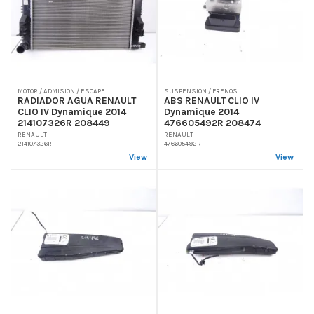
MOTOR / ADMISION / ESCAPE
SUSPENSION / FRENOS
RADIADOR AGUA RENAULT
ABS RENAULT CLIO IV
CLIO IV Dynamique 2014
Dynamique 2014
214107326R 208449
476605492R 208474
RENAULT
RENAULT
214107326R
476605492R
View
View