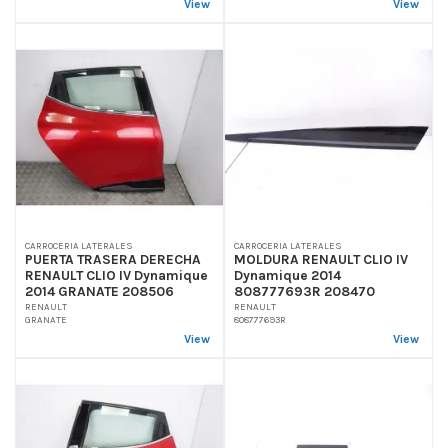
View
View
CARROCERIA LATERALES
CARROCERIA LATERALES
PUERTA TRASERA DERECHA
MOLDURA RENAULT CLIO IV
RENAULT CLIO IV Dynamique
Dynamique 2014
2014 GRANATE 208506
808777693R 208470
RENAULT
RENAULT
GRANATE
808777693R
View
View