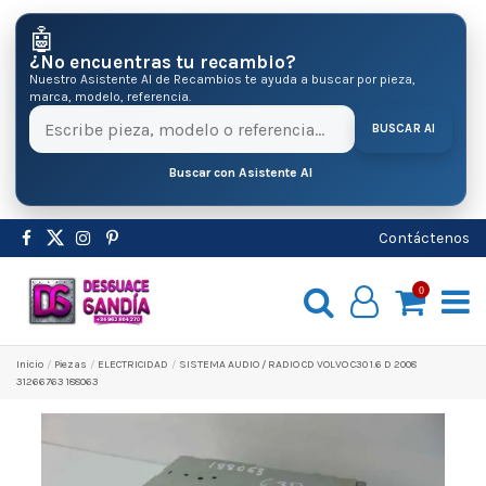
🤖
¿No encuentras tu recambio?
Nuestro Asistente AI de Recambios te ayuda a buscar por pieza,
marca, modelo, referencia.
BUSCAR AI
Buscar con Asistente AI
Contáctenos
0
Inicio
Pіezas
ELECTRICIDAD
SISTEMA AUDIO / RADIO CD VOLVO C30 1.6 D 2008
31266763 188063