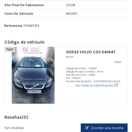
Año Final De Fabricacion
2008
Color De Vehículo
NEGRO
Referencia
31266763
Código de vehículo
Pack
00532 VOLVO C30 D4164T
VOLVO
50107
Código de motor - D4164T
Código de caja cambios - 5V M
Año de vehículo - 2008
KM - 116529
Numero de bastidor - YV1MK765292124220
Ver toda la información
Reseñas
(0)
Sin reseñas
Escribe una reseña