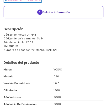
?
Solicitar información
Descripción
Código de motor: D4164T
Código de caja cambios: 5V M
Año de vehículo: 2008
KM: 116529
Numero de bastidor: YV1MK765292124220
Detalles del producto
Marca
VOLVO
Modelo
C30
Versión De Vehículo
1.6 D
Cilindrada
1560
Año Vehículo
2008
Año Inicio De Fabricacion
2008