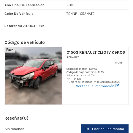
Año Final De Fabricacion
2015
Color De Vehículo
TENNP - GRANATE
Referencia
248104203R
Código de vehículo
Pack
01503 RENAULT CLIO IV K9KC6
RENAULT
51098
Código de motor - K9KC6
Código de caja cambios - M 5V
Año de vehículo - 2014
KM - 184523
Numero de bastidor - VF15R2L0H50880876
Ver toda la información
Reseñas
(0)
Sin reseñas
Escribe una reseña