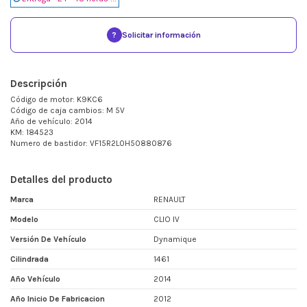
?
Solicitar información
Descripción
Código de motor: K9KC6
Código de caja cambios: M 5V
Año de vehículo: 2014
KM: 184523
Numero de bastidor: VF15R2L0H50880876
Detalles del producto
Marca
RENAULT
Modelo
CLIO IV
Versión De Vehículo
Dynamique
Cilindrada
1461
Año Vehículo
2014
Año Inicio De Fabricacion
2012