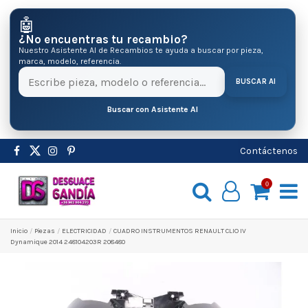
🤖
¿No encuentras tu recambio?
Nuestro Asistente AI de Recambios te ayuda a buscar por pieza,
marca, modelo, referencia.
BUSCAR AI
Buscar con Asistente AI
Contáctenos
0
Inicio
Pіezas
ELECTRICIDAD
CUADRO INSTRUMENTOS RENAULT CLIO IV
Dynamique 2014 248104203R 208480