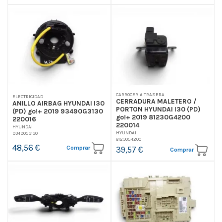
CARROCERIA TRASERA
ELECTRICIDAD
CERRADURA MALETERO /
ANILLO AIRBAG HYUNDAI I30
PORTON HYUNDAI I30 (PD)
(PD) go!+ 2019 93490G3130
go!+ 2019 81230G4200
220016
220014
HYUNDAI
HYUNDAI
93490G3130
81230G4200
48,56 €
Comprar
39,57 €
Comprar