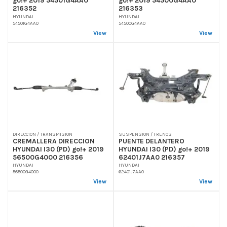
go!+ 2019 54501G4AA0
go!+ 2019 54500G4AA0
216352
216353
HYUNDAI
HYUNDAI
54501G4AA0
54500G4AA0
View
View
DIRECCION / TRANSMISION
SUSPENSION / FRENOS
CREMALLERA DIRECCION
PUENTE DELANTERO
HYUNDAI I30 (PD) go!+ 2019
HYUNDAI I30 (PD) go!+ 2019
56500G4000 216356
62401J7AA0 216357
HYUNDAI
HYUNDAI
56500G4000
62401J7AA0
View
View