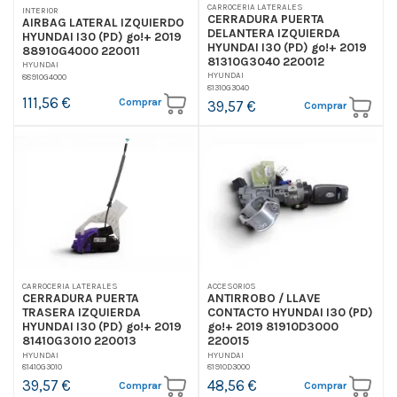
CARROCERIA LATERALES
INTERIOR
CERRADURA PUERTA
AIRBAG LATERAL IZQUIERDO
DELANTERA IZQUIERDA
HYUNDAI I30 (PD) go!+ 2019
HYUNDAI I30 (PD) go!+ 2019
88910G4000 220011
81310G3040 220012
HYUNDAI
HYUNDAI
88910G4000
81310G3040
111,56 €
Comprar
39,57 €
Comprar
CARROCERIA LATERALES
ACCESORIOS
CERRADURA PUERTA
ANTIRROBO / LLAVE
TRASERA IZQUIERDA
CONTACTO HYUNDAI I30 (PD)
HYUNDAI I30 (PD) go!+ 2019
go!+ 2019 81910D3000
81410G3010 220013
220015
HYUNDAI
HYUNDAI
81410G3010
81910D3000
39,57 €
48,56 €
Comprar
Comprar