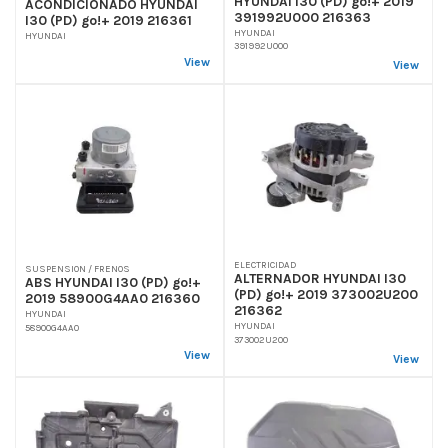
HYUNDAI I30 (PD) go!+ 2019
ACONDICIONADO HYUNDAI
391992U000 216363
I30 (PD) go!+ 2019 216361
HYUNDAI
HYUNDAI
391992U000
View
View
ELECTRICIDAD
SUSPENSION / FRENOS
ALTERNADOR HYUNDAI I30
ABS HYUNDAI I30 (PD) go!+
(PD) go!+ 2019 373002U200
2019 58900G4AA0 216360
216362
HYUNDAI
HYUNDAI
58900G4AA0
373002U200
View
View