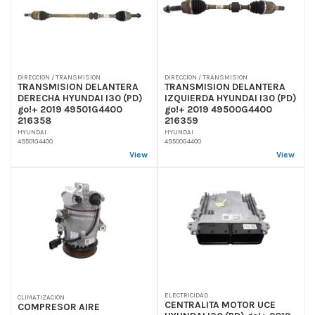
DIRECCION / TRANSMISION
DIRECCION / TRANSMISION
TRANSMISION DELANTERA
TRANSMISION DELANTERA
DERECHA HYUNDAI I30 (PD)
IZQUIERDA HYUNDAI I30 (PD)
go!+ 2019 49501G4400
go!+ 2019 49500G4400
216358
216359
HYUNDAI
HYUNDAI
49501G4400
49500G4400
View
View
ELECTRICIDAD
CLIMATIZACION
CENTRALITA MOTOR UCE
COMPRESOR AIRE