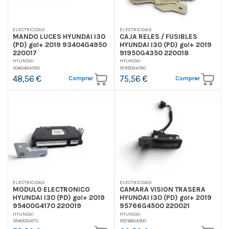
ELECTRICIDAD
ELECTRICIDAD
MANDO LUCES HYUNDAI I30
CAJA RELES / FUSIBLES
(PD) go!+ 2019 93404G4950
HYUNDAI I30 (PD) go!+ 2019
220017
91950G4350 220018
HYUNDAI
HYUNDAI
93404G4950
91950G4350
48,56 €
75,56 €
Comprar
Comprar
ELECTRICIDAD
ELECTRICIDAD
MODULO ELECTRONICO
CAMARA VISION TRASERA
HYUNDAI I30 (PD) go!+ 2019
HYUNDAI I30 (PD) go!+ 2019
95400G4170 220019
95766G4500 220021
HYUNDAI
HYUNDAI
95400G4170
95766G4500