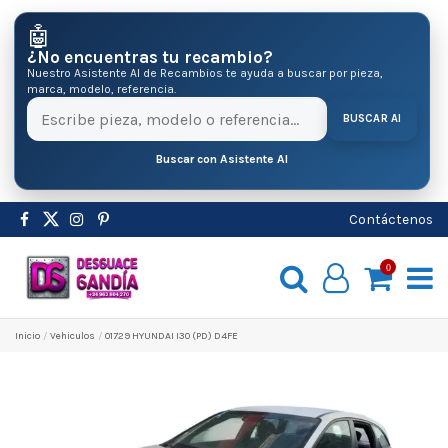
🤖
¿No encuentras tu recambio?
Nuestro Asistente AI de Recambios te ayuda a buscar por pieza,
marca, modelo, referencia.
BUSCAR AI
Buscar con Asistente AI
Contáctenos
0
Inicio
Vehiculos
01729 HYUNDAI I30 (PD) D4FE