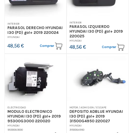
INTERIOR
INTERIOR
PARASOL IZQUIERDO
PARASOL DERECHO HYUNDAI
HYUNDAI I30 (PD) go!+ 2019
I30 (PD) go!+ 2019 220024
220025
HYUNDAI
HYUNDAI
48,56 €
Comprar
48,56 €
Comprar
ELECTRICIDAD
MOTOR / ADMISION / ESCAPE
MODULO ELECTRONICO
DEPOSITO ADBLUE HYUNDAI
HYUNDAI I30 (PD) go!+ 2019
I30 (PD) go!+ 2019
95300G3000 220020
31500G4950 220027
HYUNDAI
HYUNDAI
95300G3000
31500G4950