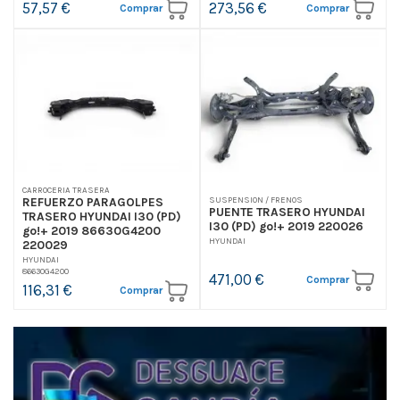
57,57 €
273,56 €
Comprar
Comprar
CARROCERIA TRASERA
REFUERZO PARAGOLPES
SUSPENSION / FRENOS
PUENTE TRASERO HYUNDAI
TRASERO HYUNDAI I30 (PD)
I30 (PD) go!+ 2019 220026
go!+ 2019 86630G4200
HYUNDAI
220029
HYUNDAI
86630G4200
471,00 €
Comprar
116,31 €
Comprar