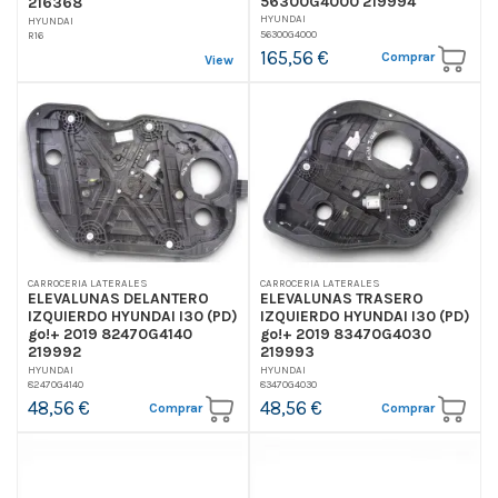
56300G4000 219994
216368
HYUNDAI
HYUNDAI
56300G4000
R16
165,56 €
Comprar
View
CARROCERIA LATERALES
CARROCERIA LATERALES
ELEVALUNAS DELANTERO
ELEVALUNAS TRASERO
IZQUIERDO HYUNDAI I30 (PD)
IZQUIERDO HYUNDAI I30 (PD)
go!+ 2019 82470G4140
go!+ 2019 83470G4030
219992
219993
HYUNDAI
HYUNDAI
82470G4140
83470G4030
48,56 €
48,56 €
Comprar
Comprar