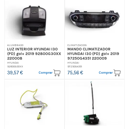
ALUMBRADO
CLIMATIZACION
LUZ INTERIOR HYUNDAI I30
MANDO CLIMATIZADOR
(PD) go!+ 2019 92800G30XX
HYUNDAI I30 (PD) go!+ 2019
220008
97250G4351 220009
HYUNDAI
HYUNDAI
92800G30XX
97250G4351
39,57 €
75,56 €
Comprar
Comprar