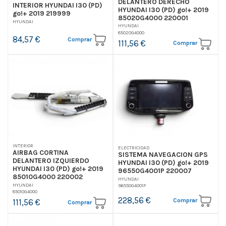
DELANTERO DERECHO
INTERIOR HYUNDAI I30 (PD)
HYUNDAI I30 (PD) go!+ 2019
go!+ 2019 219999
85020G4000 220001
HYUNDAI
HYUNDAI
85020G4000
84,57 €
Comprar
111,56 €
Comprar
INTERIOR
ELECTRICIDAD
AIRBAG CORTINA
SISTEMA NAVEGACION GPS
DELANTERO IZQUIERDO
HYUNDAI I30 (PD) go!+ 2019
HYUNDAI I30 (PD) go!+ 2019
96550G4001P 220007
85010G4000 220002
HYUNDAI
HYUNDAI
96550G4001P
85010G4000
228,56 €
Comprar
111,56 €
Comprar