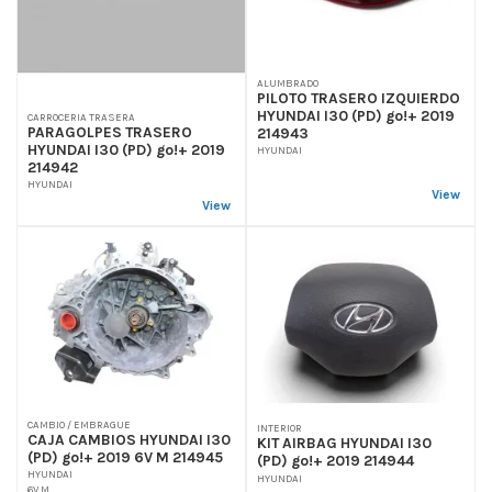
ALUMBRADO
PILOTO TRASERO IZQUIERDO
HYUNDAI I30 (PD) go!+ 2019
CARROCERIA TRASERA
PARAGOLPES TRASERO
214943
HYUNDAI I30 (PD) go!+ 2019
HYUNDAI
214942
HYUNDAI
View
View
CAMBIO / EMBRAGUE
INTERIOR
CAJA CAMBIOS HYUNDAI I30
KIT AIRBAG HYUNDAI I30
(PD) go!+ 2019 6V M 214945
(PD) go!+ 2019 214944
HYUNDAI
HYUNDAI
6V M