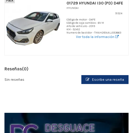
Pack
01729 HYUNDAI I30 (PD) D4FE
HYUNDAI
51324
Código de motor - D4FE
Código de caja cambios - 6V M
Año de vehículo - 2019
KM - 52412
Numero de bastidor - TMAH281AALJ053663
Ver toda la información
Reseñas
(0)
Sin reseñas
Escribe una reseña