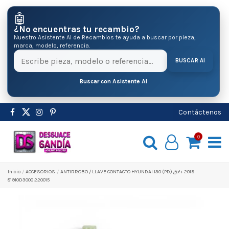
🤖
¿No encuentras tu recambio?
Nuestro Asistente AI de Recambios te ayuda a buscar por pieza,
marca, modelo, referencia.
BUSCAR AI
Buscar con Asistente AI
Contáctenos
0
Inicio
ACCESORIOS
ANTIRROBO / LLAVE CONTACTO HYUNDAI I30 (PD) go!+ 2019
81910D3000 220015